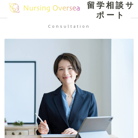
留学相談サ
Skip
Open
Close
to
ポート
mobile
mobile
content
Consultation
menu
menu