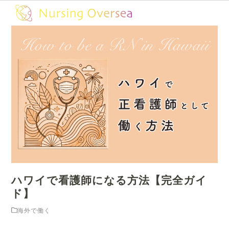
Skip
Open
Close
to
mobile
mobile
content
menu
menu
ハワイで看護師になる方法【完全ガイ
ド】
海外で働く