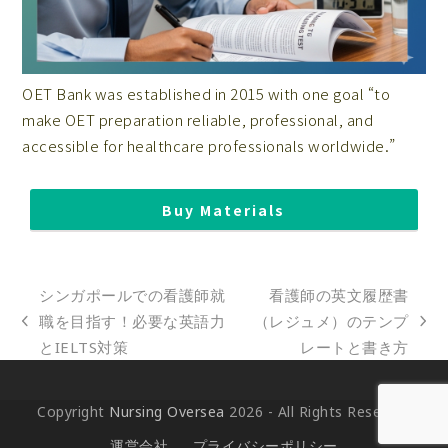
OET Bank was established in 2015 with one goal “to
make OET preparation reliable, professional, and
accessible for healthcare professionals worldwide.”
Buy Materials
シンガポールでの看護師就
看護師の英文履歴書
職を目指す！必要な英語力
（レジュメ）のテンプ
previous
next
とIELTS対策
レートと書き方
post:
post:
Copyright
Nursing Oversea
2026 - All Rights Reserved
運営会社
プライバシーポリシー